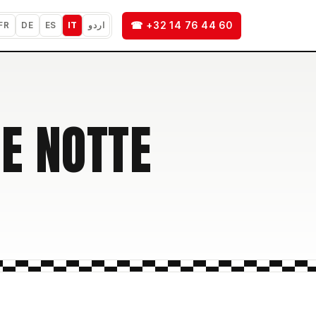
☎ +32 14 76 44 60
FR
DE
ES
IT
اردو
 E NOTTE