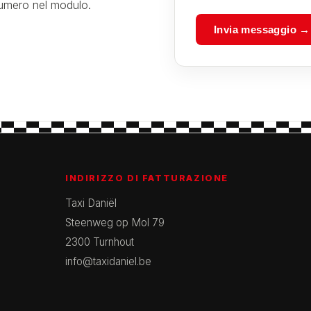
 numero nel modulo.
Invia messaggio →
INDIRIZZO DI FATTURAZIONE
Taxi Daniël
Steenweg op Mol 79
2300 Turnhout
info@taxidaniel.be